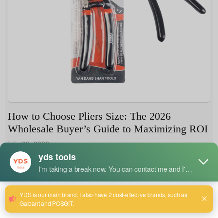
How to Choose Pliers Size: The 2026
Wholesale Buyer’s Guide to Maximizing ROI
julio 28, 2026
Selecting the correct pliers size isn't just a matter of
grabbing the most popular SKU from your supplier's
catalog. For wholesale buyers serving markets in
Southeast Asia, the Middle East, Europe, and America,
size mismatches can lead to increased returns, dissatisfied
end-users, and missed profit opportunities. This guide