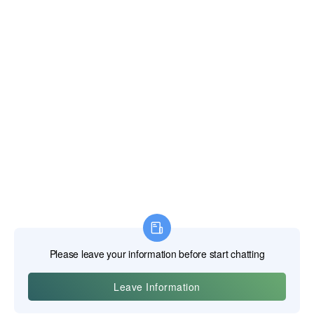
Herramientas eléctricas profesionales
Herramientas manuales profesionales
Herramientas de medición profesionales
Anexos profesionales
Maquinaria de construcción
Productos de protección laboral
INICIO
PRODUCTOS
SOBRE NOSOTROS
NOTICIAS
CONTACTO