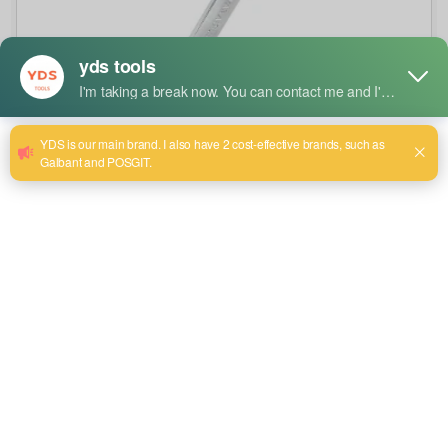
What is a Ratchet vs Wrench?
toukokuu 24, 2025
Tools are our good friends that help us a lot in repairing
and assembling, so the knowledge of the type of tool we
are using becomes essential.Two popular tools in the
toolbox are the Double Ratchet Wrench and the Ratchet
Combination Wrench. Additionally, precision tools like the
5nm torque wrench play a crucial role in ensuring […]