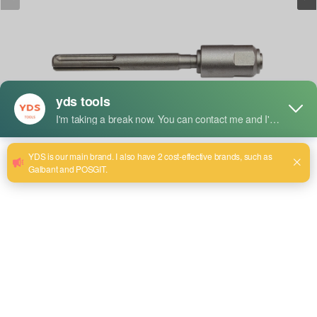
短い説明だ：
Materials : (Concrete - Granite - wall - Block/brick - Slate
Stone)
Hollow Electric Hammer Drill Size:30~150
SDS-Plus Adaptor Size:110~1000
SDS-Max adaptor Size:220~1000