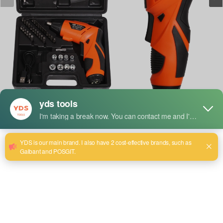
简要说明：
46 件套充电螺丝刀刀头组，带照明灯
Model: YDS-8047
BATTERY CAPACITY: 3.6V 1300MAH
Speed: 200r/min
Twist the distance : 3.0NM
After-sales guarantee: one year.