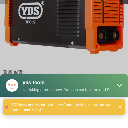
짧은 설명:
Model: YDS-MMA-200
Power coltage:1phase AC 220V+15％
Frequency:50-60HZ
Rated input current:30A
No-load voltage:62v
Output current:20-200v
Rated input voltage:28v