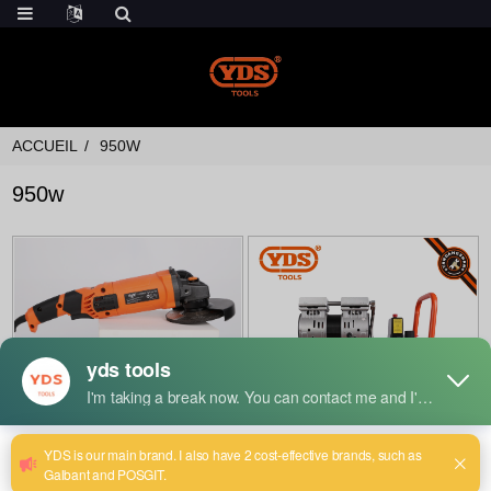
ACCUEIL
950W
950w
Angle Grinder 180mm