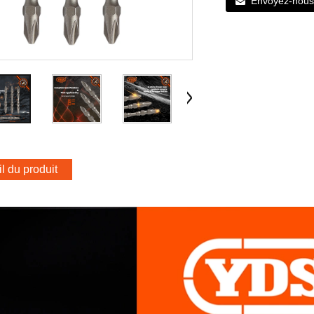
Envoyez-nous 
l du produit