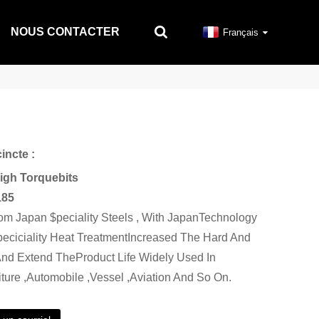
NOUS CONTACTER
Français
incte :
High Torquebits
185
om Japan $peciality Steels , With JapanTechnology
eciciality Heat TreatmentIncreased The Hard And
And Extend TheProduct Life Widely Used In
niture ,Automobile ,Vessel ,Aviation And So On.