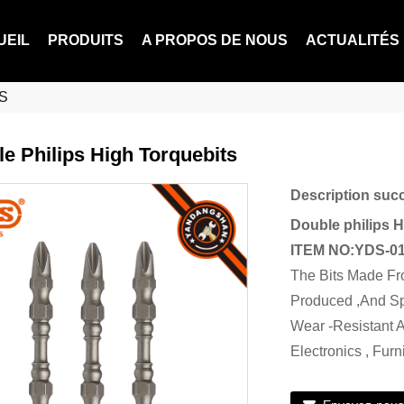
UEIL
PRODUITS
A PROPOS DE NOUS
ACTUALITÉS
S
e Philips High Torquebits
Description succ
Double philips 
ITEM NO:YDS-0
The Bits Made Fr
Produced ,And Sp
Wear -Resistant 
Electronics , Fur