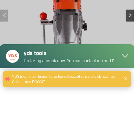
Description succincte :
Model:YDS-300
Size:300mm
Maximum drilling diameter: 300mm.
Rated Power:3200W
No-Load Speed: 650 r/mrn