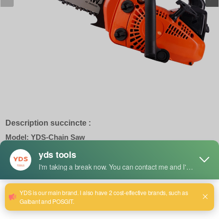
Description succincte :
Model: YDS-Chain Saw
Displacment : 62CC
Powe : 3.0KW
Speed : 13000R/MIN
Cylinder : 60 Deep Red
Mixed oil ratio : 50:1
Naked Weight : 5Kg